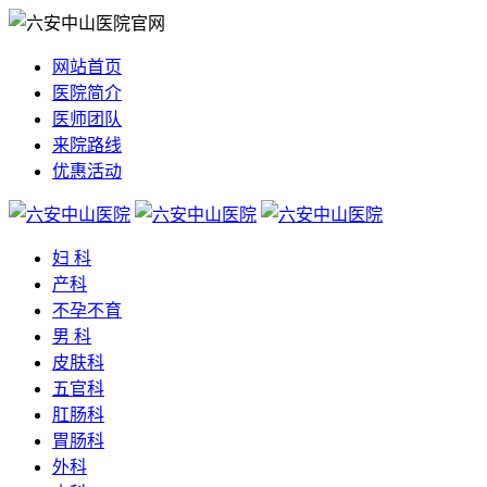
网站首页
医院简介
医师团队
来院路线
优惠活动
妇 科
产科
不孕不育
男 科
皮肤科
五官科
肛肠科
胃肠科
外科