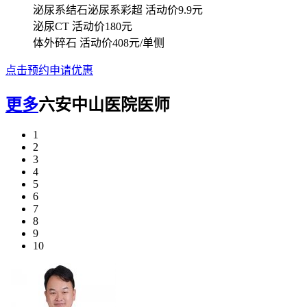
泌尿系结石泌尿系彩超
活动价9.9元
泌尿CT
活动价180元
体外碎石
活动价408元/单侧
点击预约申请优惠
更多
六安中山医院医师
1
2
3
4
5
6
7
8
9
10