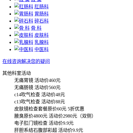
肛肠科
胃肠科
碎石科
骨 科
皮肤科
乳腺科
中医科
在线咨询解决您的疑问
其他科室活动
无痛胃镜
活动价460元
无痛肠镜
活动价560元
c14吹气检查
活动价48元
c13吹气检查
活动价88元
皮肤镜检查套餐原价60元
5折优惠
腋臭原价4800元
活动价2980元（双侧）
电子肛门镜检查
活动价9.9元
肝胆系结石腹部彩超
活动价9.9元